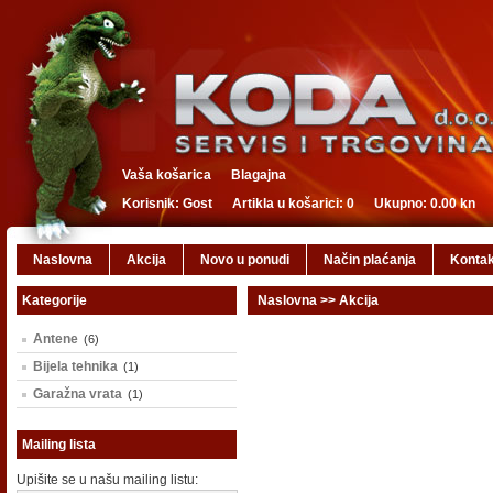
Vaša košarica
Blagajna
Korisnik: Gost
Artikla u košarici: 0
Ukupno: 0.00 kn
Naslovna
Akcija
Novo u ponudi
Način plaćanja
Kontak
Kategorije
Naslovna
>>
Akcija
Antene
(6)
Bijela tehnika
(1)
Garažna vrata
(1)
Mailing lista
Upišite se u našu mailing listu: