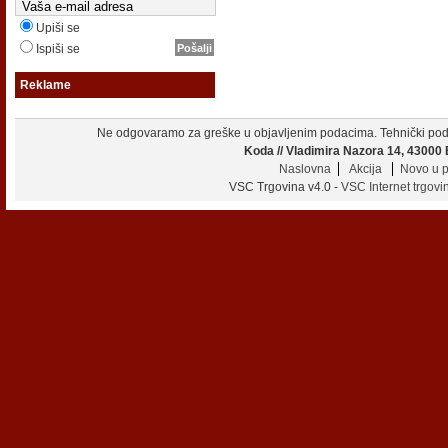
Upiši se
Ispiši se
Reklame
Ne odgovaramo za greške u objavljenim podacima. Tehnički podac
Koda // Vladimira Nazora 14, 43000 B
Naslovna
Akcija
Novo u 
VSC Trgovina v4.0 -
VSC Internet trgovi